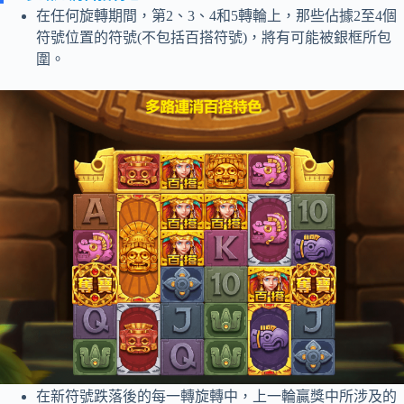
在任何旋轉期間，第2、3、4和5轉輪上，那些佔據2至4個
符號位置的符號(不包括百搭符號)，將有可能被銀框所包
圍。
在新符號跌落後的每一轉旋轉中，上一輪贏獎中所涉及的