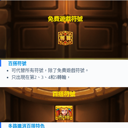
百搭符號
可代替所有符號，除了免費遊戲符號。
只出現在第2、3、4和5轉輪，
多路連消百搭特色