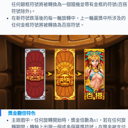
任何銀框符號將被轉換為一個隨機並帶有金框的符號(百搭
符號除外)。
在新符號跌落後的每一輪旋轉中，上一輪贏獎中所涉及的
任何金框符號將被轉換為百搭符號。
獎金翻倍特色
主遊戲中，任何旋轉開始時，獎金倍數為x1，若在任何旋
轉期間，轉軸上出現一個或多個贏獎符號，在獎金被支付