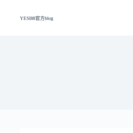
跳
至
YESI88官方blog
主
要
內
容