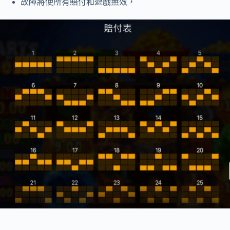
故障將使所有賠付和遊戲無效，