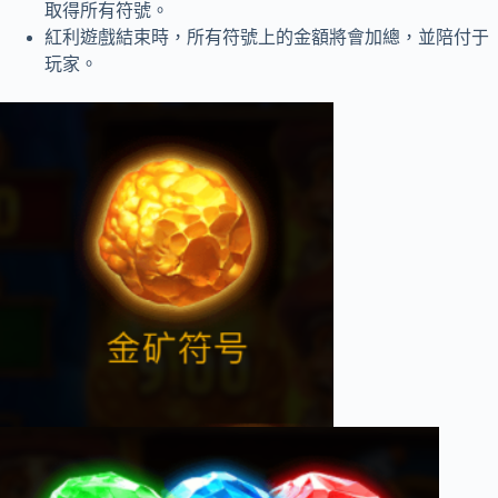
取得所有符號。
紅利遊戲結束時，所有符號上的金額將會加總，並陪付于
玩家。