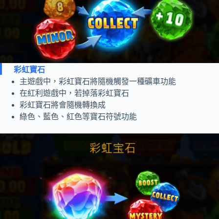
彩虹寶石
主遊戲中，彩虹寶石將隨機觸發一種礦車功能
在紅利遊戲中，若掉落彩虹寶石
彩虹寶石將會隨機轉換成
綠色、藍色、紅色等寶石符號功能