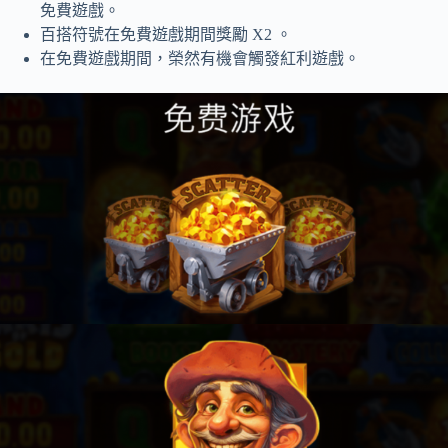
免費遊戲。
百搭符號在免費遊戲期間獎勵 X2 。
在免費遊戲期間，榮然有機會觸發紅利遊戲。