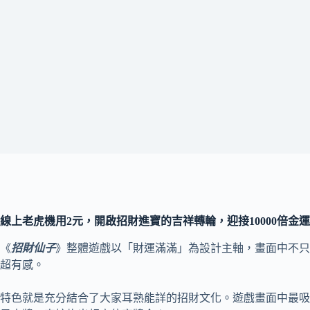
線上老虎機用2元，開啟招財進寶的吉祥轉輪，迎接10000倍金
《
招財仙子
》整體遊戲以「財運滿滿」為設計主軸，畫面中不只
超有感。
特色就是充分結合了大家耳熟能詳的招財文化。遊戲畫面中最吸