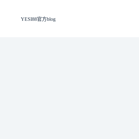
跳
至
YESI88官方blog
主
要
內
容