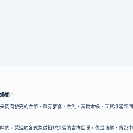
運爆棚！
是閃閃發亮的金幣，還有貔貅、金魚、富貴金蟾、元寶堆滿整個
睛的，莫過於各式象徵招財進寶的吉祥圖騰，像是貔貅，傳說中