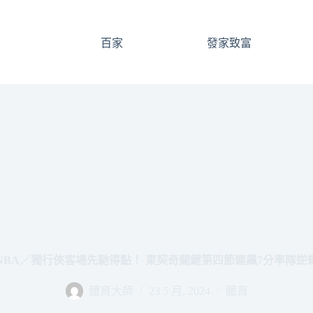
百家
發家致富
NBA／獨行俠客場先馳得點！ 東契奇關鍵第四節連飆7分率隊逆
體育大師
23 5 月, 2024
體育