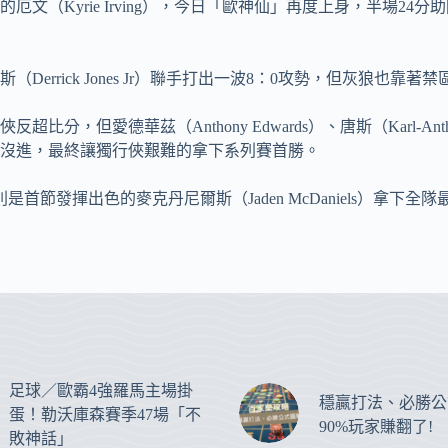
文（Kyrie Irving），今日「歐神仙」再度上身，半場2
瓊斯（Derrick Jones Jr）聯手打出一波8：0攻勢，但灰狼
分，但愛德華茲（Anthony Edwards）、唐斯（Karl-An
沒進，最終讓獨行俠艱難的拿下系列賽首勝。
節發揮出色的麥克丹尼爾斯（Jaden McDaniels）拿下全隊
足球／歐霸4強羅馬主場掛
穩贏打法、必勝公
蛋！勒沃庫森賽季47場「不
90%玩家賺翻了!
敗神話」