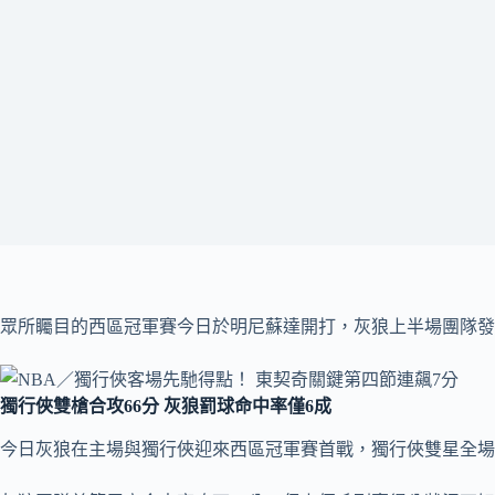
眾所矚目的西區冠軍賽今日於明尼蘇達開打，灰狼上半場團隊發
獨行俠雙槍合攻66分 灰狼罰球命中率僅6成
今日灰狼在主場與獨行俠迎來西區冠軍賽首戰，獨行俠雙星全場轟下