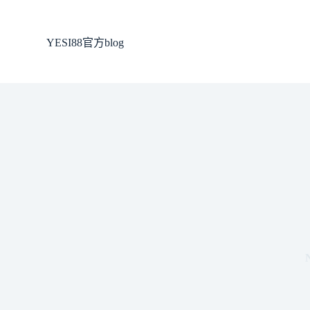
跳
至
YESI88官方blog
主
要
內
容