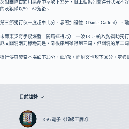
灰狼團隊首節用高命中率攻下33分，但上個系列賽得分狀況不好的厄
的灰狼僅以59：62落後。
第三節獨行俠一度超車比分，靠著加福德（Daniel Gafford）、
末節東契奇手感爆發，開局連得7分，一波13：0的攻勢幫助獨行俠反超比
厄文關鍵兩罰穩穩罰進，雖後康利雖得到三罰，但關鍵的第二罰
獨行俠東契奇本場砍下33分、8助攻，而厄文也攻下30分，灰狼則是首
目前趨勢
RSG電子《超級王牌2》