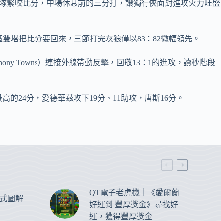
4分助隊緊咬比分，中場休息前的三分打，讓獨行俠面對進攻火力旺盛
也靠著禁區雙塔把比分要回來，三節打完灰狼僅以83：82微幅領先。
thony Towns）連接外線帶動反擊，回敬13：1的進攻，讀秒階段
最高的24分，愛德華茲攻下19分、11助攻，唐斯16分。
QT電子老虎機｜《愛爾蘭
式圖解
好運到 豐厚獎金》尋找好
運，獲得豐厚獎金