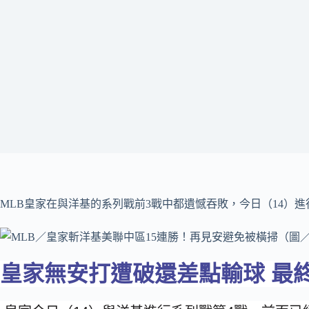
MLB皇家在與洋基的系列戰前3戰中都遺憾吞敗，今日（14）
皇家無安打遭破還差點輸球 最