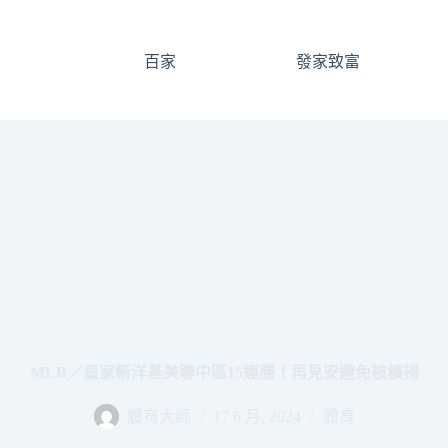
百家
發家致富
MLB／皇家斬洋基美聯中區15連勝！再見安避免被橫掃
體育大師
17 6 月, 2024
體育