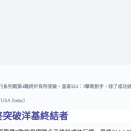
進行系列戰第4戰終於有所突破，皇家以4：3擊敗對手，除了成功
終突破洋基終結者