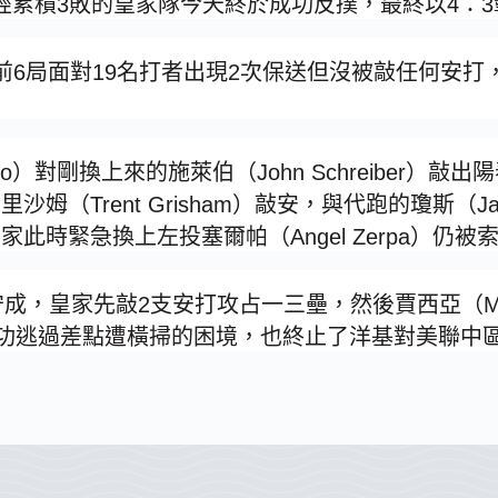
經累積3敗的皇家隊今天終於成功反撲，最終以4：
，前6局面對19名打者出現2次保送但沒被敲任何安打，
o）對剛換上來的施萊伯（John Schreiber）敲出
沙姆（Trent Grisham）敲安，與代跑的瓊斯（Jah
時緊急換上左投塞爾帕（Angel Zerpa）仍被索托
能守成，皇家先敲2支安打攻占一三壘，然後賈西亞（Mai
功逃過差點遭橫掃的困境，也終止了洋基對美聯中區