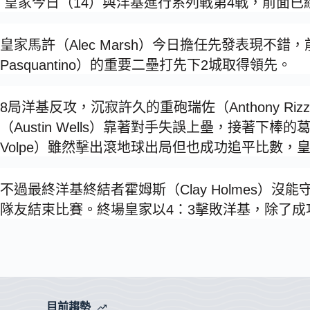
皇家今日（14）與洋基進行系列戰第4戰，前面已
皇家馬許（Alec Marsh）今日擔任先發表現不錯
Pasquantino）的重要二壘打先下2城取得領先。
8局洋基反攻，沉寂許久的重砲瑞佐（Anthony Rizz
（Austin Wells）靠著對手失誤上壘，接著下棒的葛里
Volpe）雖然擊出滾地球出局但也成功追平比數，皇家此
不過最終洋基終結者霍姆斯（Clay Holmes）沒
隊友結束比賽。終場皇家以4：3擊敗洋基，除了成
目前趨勢