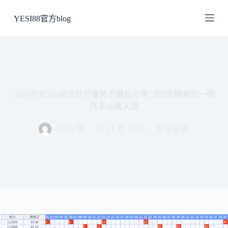
跳
YESI88官方blog
至
主
要
內
容
2024今彩539投注技巧會員不藏私分享!!花5分鐘看完一個
月多10萬入袋
WOW賽
30 11 月, 2024
發家致富