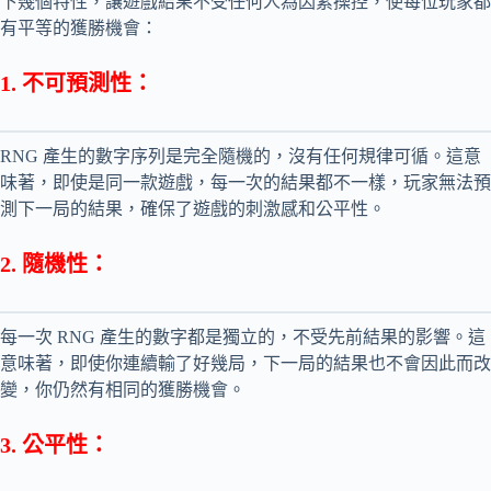
下幾個特性，讓遊戲結果不受任何人為因素操控，使每位玩家都
有平等的獲勝機會：
1. 不可預測性：
RNG 產生的數字序列是完全隨機的，沒有任何規律可循。這意
味著，即使是同一款遊戲，每一次的結果都不一樣，玩家無法預
測下一局的結果，確保了遊戲的刺激感和公平性。
2. 隨機性：
每一次 RNG 產生的數字都是獨立的，不受先前結果的影響。這
意味著，即使你連續輸了好幾局，下一局的結果也不會因此而改
變，你仍然有相同的獲勝機會。
3. 公平性：