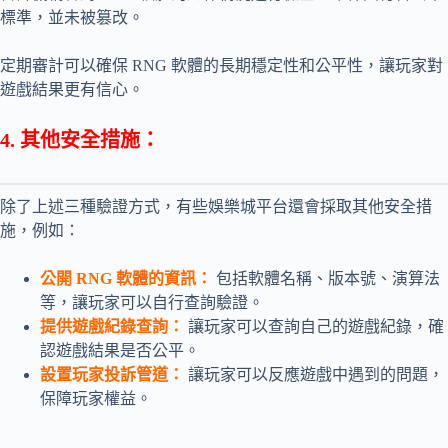
標準，並未被篡改。
定期審計可以確保 RNG 軟體的長期穩定性和公平性，讓玩家對
遊戲結果更有信心。
4. 其他安全措施：
除了上述三種驗證方式，有些娛樂城平台還會採取其他安全措
施，例如：
公開 RNG 軟體的資訊：
包括軟體名稱、版本號、演算法
等，讓玩家可以自行查詢驗證。
提供遊戲紀錄查詢：
讓玩家可以查詢自己的遊戲紀錄，確
認遊戲結果是否公平。
設置玩家投訴管道：
讓玩家可以反應遊戲中遇到的問題，
保障玩家權益。