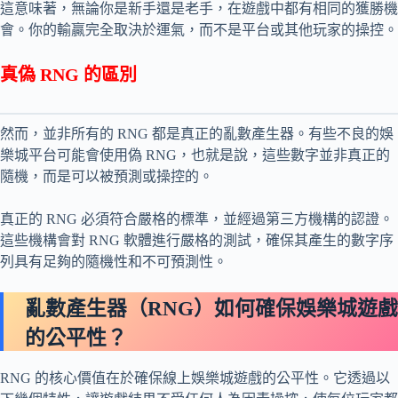
這意味著，無論你是新手還是老手，在遊戲中都有相同的獲勝機
會。你的輸贏完全取決於運氣，而不是平台或其他玩家的操控。
真偽 RNG 的區別
然而，並非所有的 RNG 都是真正的亂數產生器。有些不良的娛
樂城平台可能會使用偽 RNG，也就是說，這些數字並非真正的
隨機，而是可以被預測或操控的。
真正的 RNG 必須符合嚴格的標準，並經過第三方機構的認證。
這些機構會對 RNG 軟體進行嚴格的測試，確保其產生的數字序
列具有足夠的隨機性和不可預測性。
亂數產生器（RNG）如何確保娛樂城遊戲
的公平性？
RNG 的核心價值在於確保線上娛樂城遊戲的公平性。它透過以