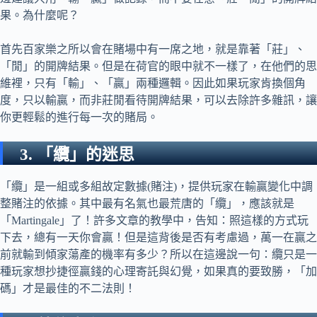
果。為什麼呢？
首先百家樂之所以會在賭場中有一席之地，就是靠著「莊」、
「閒」的開牌結果。但是在荷官的眼中就不一樣了，在他們的思
維裡，只有「輸」、「贏」兩種邏輯。因此如果玩家肯換個角
度，只以輸贏，而非莊閒看待開牌結果，可以去除許多雜訊，讓
你更輕鬆的進行每一次的賭局。
3. 「纜」的迷思
「纜」是一組或多組故定數據(賭注)，提供玩家在輸贏變化中調
整賭注的依據。其中最有名氣也最荒唐的「纜」，應該就是
「Martingale」了！許多文章的教學中，告知：照這樣的方式玩
下去，總有一天你會贏！但是這背後是否有考慮過，萬一在贏之
前就輸到傾家蕩產的機率有多少？所以在這邊說一句：纜只是一
種玩家想抄捷徑贏錢的心理寄託與幻覺，如果真的要致勝，「加
碼」才是最佳的不二法則！