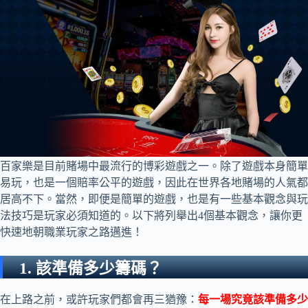
百家樂是目前賭場中最流行的博彩遊戲之一。除了遊戲本身簡單
易玩，也是一個賠率公平的遊戲，因此在世界各地賭場的人氣都
居高不下。當然，即便是簡單的遊戲，也是有一些基本觀念與玩
法技巧是玩家必須知道的。以下將列舉出4個基本觀念，讓你更
快速地朝職業玩家之路邁進！
1. 該準備多少籌碼？
在上路之前，或許玩家們都會再三猶豫：
每一場究竟該準備多少