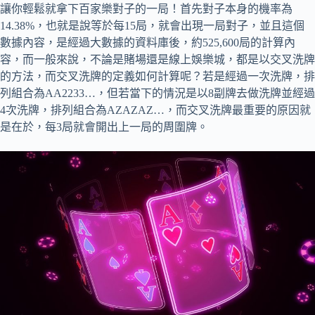
讓你輕鬆就拿下百家樂對子的一局！首先對子本身的機率為
14.38%，也就是說等於每15局，就會出現一局對子，並且這個
數據內容，是經過大數據的資料庫後，約525,600局的計算內
容，而一般來說，不論是賭場還是線上娛樂城，都是以交叉洗牌
的方法，而交叉洗牌的定義如何計算呢？若是經過一次洗牌，排
列組合為AA2233…，但若當下的情況是以8副牌去做洗牌並經過
4次洗牌，排列組合為AZAZAZ…，而交叉洗牌最重要的原因就
是在於，每3局就會開出上一局的周圍牌。