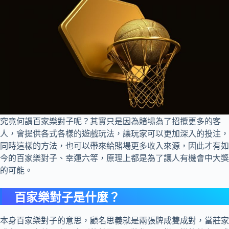
究竟何謂百家樂對子呢？其實只是因為賭場為了招攬更多的客
人，會提供各式各樣的遊戲玩法，讓玩家可以更加深入的投注，
同時這樣的方法，也可以帶來給賭場更多收入來源，因此才有如
今的百家樂對子、幸運六等，原理上都是為了讓人有機會中大獎
的可能。
百家樂對子是什麼？
本身百家樂對子的意思，顧名思義就是兩張牌成雙成對，當莊家