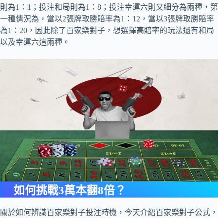
則為1：1；投注和局則為1：8；投注幸運六則又細分為兩種，第
一種情況為，當以2張牌取勝賠率為1：12，當以3張牌取勝賠率
為1：20，因此除了百家樂對子，想選擇高賠率的玩法還有和局
以及幸運六這兩種。
如何挑戰3萬本翻8倍？
關於如何辨識百家樂對子投注時機，今天介紹百家樂對子公式，