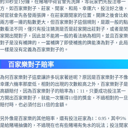
約30秒至1分鐘，在賭場中荷官會先洗牌，等玩家們先投注哪一
方，如百家樂對子、莊家、閒家、和局、幸運六，投注好之後，
荷官就會先各發兩張牌，在莊家跟閒家的位置，開牌之後會比較
兩方哪一邊的點數更大，但百家樂對子這個規則，是跟一般的點
數看法不同，僅只有投注猜測是否是莊家開出莊對子，或者是閒
家開出閒對子，因此並不能將一般的看法納為相同。並且百家樂
對子是沒有補牌的，一當補牌了即使補進的牌能湊為對子，此局
一樣是沒有定義為百家樂對子的。
百家樂對子賠率
為何百家樂對子這麼讓許多玩家著迷呢？原因是百家樂對子不像
幸運六機率那麼低，相對的出現的次數較高之外，百家樂對子是
高額賠付，因為百家樂對子的賠率為1：11，只要成功投注某一
方開出百家樂對子，就能一次獲得11倍的獎金，不過相對的一旦
賠付時，也必須付出11倍的金額。
另外像是百家樂的其他賠率，還有投注莊家為1：0.95，其中5%
是給賭場抽傭的，不過現在也有些賭場有免水的玩法；投注閒家