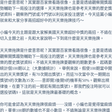
是什麼意思呢？其實跟百家樂看路很像，主要是透過觀察開獎趨
勢輔助下一局投注的選擇。天天樂拖牌也是參考天天樂的歷史獎
號資料，觀察熱門號或冷門號以利玩家投注選號。今天這篇小編
就來和大家分享兩招超好中的天天樂拖牌技巧～
小編今天的主題是跟大家解美國天天樂超好中獎的兩招，不過在
切入主題之前，先和大家說明一下到底什麼是天天樂拖牌。
天天樂拖牌是什麼意思呢？其實跟百家樂看路很像，主要是透過
觀察開獎趨勢輔助下一局投注的選號。天天樂拖牌也是參考天天
樂的歷史獎號資料，不過天天樂拖牌要觀察的期數更多，起碼要
統計個100期以上（大數據統計）。舉例來說，假使100期當中開
出的天天樂獎號，有70次開出獎號3，而這70次當中次一期開出
獎號9的次數為35次——意即開3後開9的機率有50%。觀察出規
律後，在要下注的前一期若有開出獎號3，那我們投注時就可以
選投號碼9，這就是天天樂拖牌最基礎的概念。
你可能會認為天天樂拖牌很麻煩⋯⋯沒錯，小編也是覺得蠻麻煩
的，畢竟100期的數據也不是小數目。不過無論是天天樂拖牌還