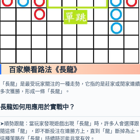
百家樂看路法《長龍》
「長龍」是最受玩家關注的一種走勢，它指的是莊家或閒家連續
多次獲勝，形成一條「長龍」。
長龍如何用應用於實戰中？
➤順勢跟龍：當玩家發現遊戲出現「長龍」時，許多人會選擇跟
隨這條「龍」，即不斷投注在連勝方上，直到「龍」斷掉為止。
這種策略在「長龍」持續時可能非常有效。