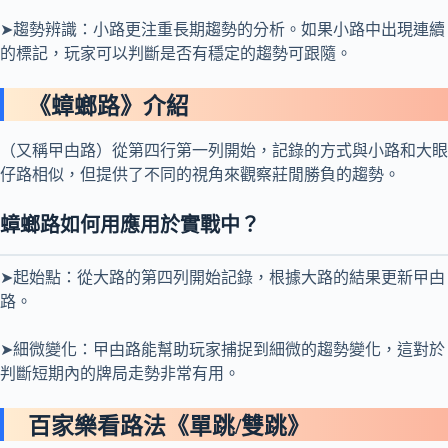
➤趨勢辨識：小路更注重長期趨勢的分析。如果小路中出現連續
的標記，玩家可以判斷是否有穩定的趨勢可跟隨。
《蟑螂路》介紹
（又稱曱甴路）從第四行第一列開始，記錄的方式與小路和大眼
仔路相似，但提供了不同的視角來觀察莊閒勝負的趨勢。
蟑螂路如何用應用於實戰中？
➤起始點：從大路的第四列開始記錄，根據大路的結果更新曱甴
路。
➤細微變化：曱甴路能幫助玩家捕捉到細微的趨勢變化，這對於
判斷短期內的牌局走勢非常有用。
百家樂看路法《單跳/雙跳》