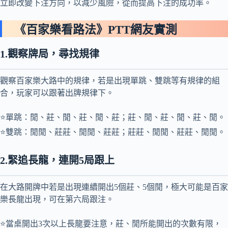
立即改變下注方向，以減少風險，從而提高下注的成功率。
《百家樂看路法》PTT網友實測
1.觀察牌局，尋找規律
觀察百家樂大路中的規律，若是出現單跳、雙跳等有規律的組
合，玩家可以跟著出牌規律下。
⭐單跳：閒、莊、閒、莊、閒、莊；莊、閒、莊、閒、莊、閒。
⭐雙跳：閒閒、莊莊、閒閒、莊莊；莊莊、閒閒、莊莊、閒閒。
2.緊追長龍，連開5局跟上
在大路開牌中若是出現連續開出5個莊、5個閒，極大可能是百家
樂長龍出現，可在第六局跟注。
⭐當桌開出3次以上長龍要注意，莊、閒所能開出的次數有限，