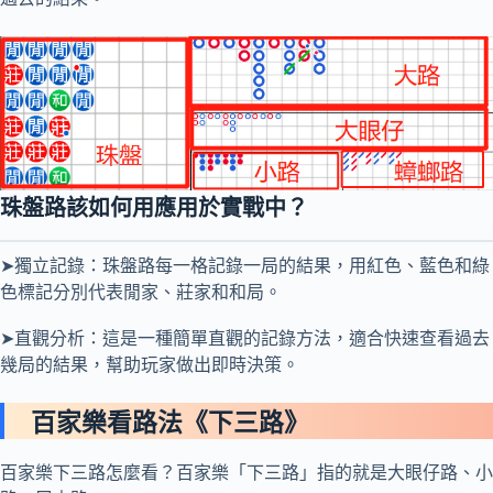
珠盤路該如何用應用於實戰中？
➤獨立記錄：珠盤路每一格記錄一局的結果，用紅色、藍色和綠
色標記分別代表閒家、莊家和和局。
➤直觀分析：這是一種簡單直觀的記錄方法，適合快速查看過去
幾局的結果，幫助玩家做出即時決策。
百家樂看路法《下三路》
百家樂下三路怎麼看？百家樂「下三路」指的就是大眼仔路、小