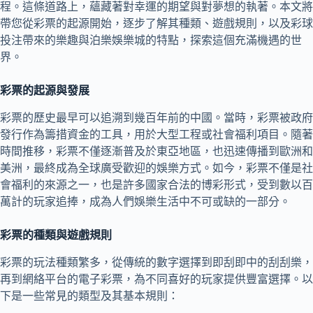
程。這條道路上，蘊藏著對幸運的期望與對夢想的執著。本文將
帶您從彩票的起源開始，逐步了解其種類、遊戲規則，以及彩球
投注帶來的樂趣與泊樂娛樂城的特點，探索這個充滿機遇的世
界。
彩票的起源與發展
彩票的歷史最早可以追溯到幾百年前的中國。當時，彩票被政府
發行作為籌措資金的工具，用於大型工程或社會福利項目。隨著
時間推移，彩票不僅逐漸普及於東亞地區，也迅速傳播到歐洲和
美洲，最終成為全球廣受歡迎的娛樂方式。如今，彩票不僅是社
會福利的來源之一，也是許多國家合法的博彩形式，受到數以百
萬計的玩家追捧，成為人們娛樂生活中不可或缺的一部分。
彩票的種類與遊戲規則
彩票的玩法種類繁多，從傳統的數字選擇到即刮即中的刮刮樂，
再到網絡平台的電子彩票，為不同喜好的玩家提供豐富選擇。以
下是一些常見的類型及其基本規則：