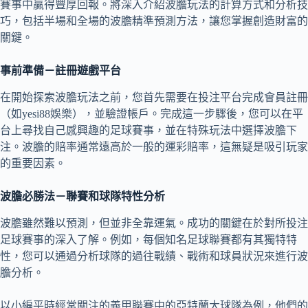
賽事中贏得豐厚回報。將深入介紹波膽玩法的計算方式和分析技
巧，包括半場和全場的波膽精準預測方法，讓您掌握創造財富的
關鍵。
事前準備－註冊遊戲平台
在開始探索波膽玩法之前，您首先需要在投注平台完成會員註冊
（如yesi88娛樂），並驗證帳戶。完成這一步驟後，您可以在平
台上尋找自己感興趣的足球賽事，並在特殊玩法中選擇波膽下
注。波膽的賠率通常遠高於一般的運彩賠率，這無疑是吸引玩家
的重要因素。
波膽必勝法－聯賽和球隊特性分析
波膽雖然難以預測，但並非全靠運氣。成功的關鍵在於對所投注
足球賽事的深入了解。例如，每個知名足球聯賽都有其獨特特
性，您可以通過分析球隊的過往戰績、戰術和球員狀況來進行波
膽分析。
以小編平時經常關注的義甲聯賽中的亞特蘭大球隊為例，他們的