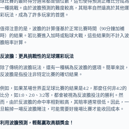
球比賽的最終得分通常都是個位數，這也使得預測正確比分成為
一種挑戰。由於波膽預測的難度較高，其賠率自然遠高於其他運
彩玩法，成為了許多玩家的首選。
值得注意的是，波膽的計算僅基於正常比賽時間（90分鐘加補
時）的結果。若比賽進入加時或點球大戰，這些結果則不計入波
膽賠率計算。
反波膽：更具挑戰性的足球運彩玩法
除了傳統的波膽玩法，還有一種稱為反波膽的選項。簡單來說，
反波膽是指投注非特定比賽的確切結果。
例如，如果某場世界盃足球比賽的結果是4:2，那麼任何非4:2的
比分，如1:0、2:0、3:2等，都會被視為反波膽投注的勝利。然
而，由於反波膽的命中率相對較高，其賠率通常很低。因此，一
旦輸掉一場反波膽賭注，可能需要好幾場比賽才能收回成本。
利用波膽預測，輕鬆贏取高額獎金！