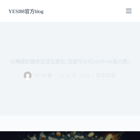
跳
YESI88官方blog
至
主
要
內
容
台灣運彩體育足球怎麼玩?怎麼可以花200中100萬大獎?
WOW賽
20 10 月, 2024
發家致富